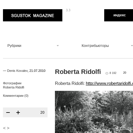
3.3
Sgustok Magazine
индекс
Рубрики
Контрибьюторы
Roberta Ridolfi
—
Denis Kovalev
,
21.07.2010
20
8 192
Roberta Ridolfi:
http://www.robertaridolf
Фотографии
Roberta Ridolfi
Комментарии (0)
20
<
>