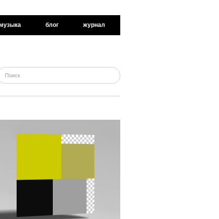
музыка
блог
журнал