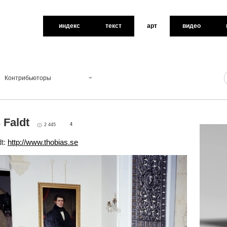
индекс
текст
арт
видео
Контрибьюторы
 Faldt
4
2 445
dt:
http://www.thobias.se