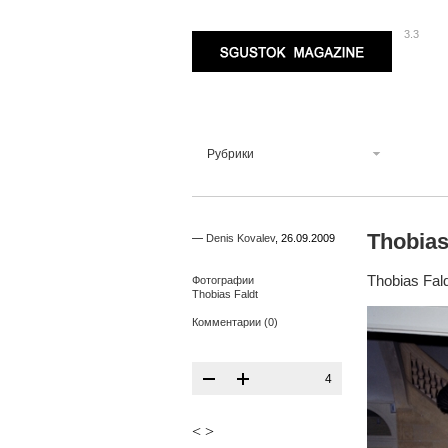
3.3
Sgustok Magazine
Рубрики
Thobias
—
Denis Kovalev
,
26.09.2009
Thobias Fal
Фотографии
Thobias Faldt
Комментарии (0)
4
<
>