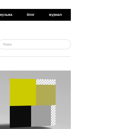
музыка
блог
журнал