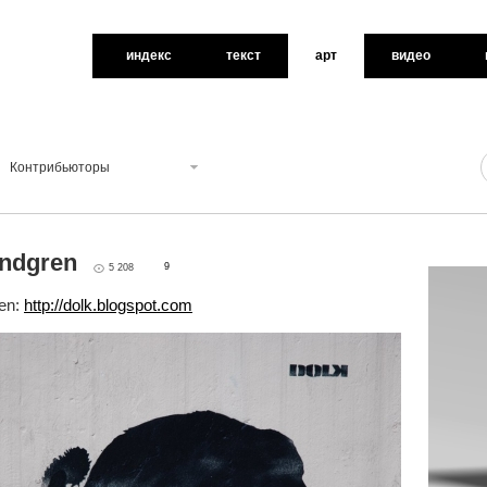
индекс
текст
арт
видео
Контрибьюторы
undgren
9
5 208
en:
http://dolk.blogspot.com