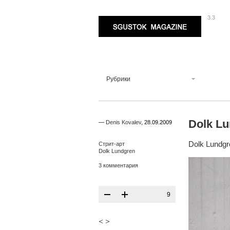
3.3
Sgustok Magazine
Рубрики
Dolk L
—
Denis Kovalev
,
28.09.2009
Dolk Lundgr
Стрит-арт
Dolk Lundgren
3 комментария
9
<
>