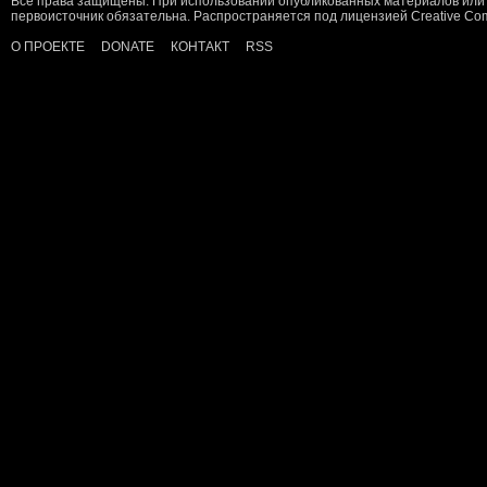
Все права защищены. При использовании опубликованных материалов или 
первоисточник обязательна. Распространяется под лицензией
Creative C
О ПРОЕКТЕ
DONATE
КОНТАКТ
RSS