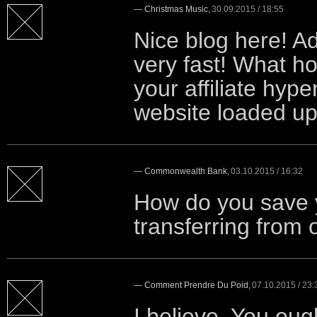
—
Christmas Music
,
30.09.2015 / 18:55
Nice blog here! A
very fast! What ho
your affiliate hype
website loaded up 
—
Commonwealth Bank
,
03.10.2015 / 16:32
How do you save 
transferring from
—
Comment Prendre Du Poid
,
07.10.2015 / 23:
I believe, You ough