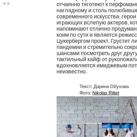
отчаянно тяготеют к перфоманс
<
>
наглядному и столь полюбивш
современного искусства: геро
играющих вслепую актеров, ко
напоминают отлично продуман
коим по сути и является режи
Цукербергом проект. Грустит л
пандемии и стремительно со
шансами посмотреть друг другу
тактильный кайф от рукопожат
вдохновляется имиджевым пот
неизвестно.
Текст: Дарина Обухова
Фото:
Nikolas Ritter