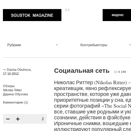
3.3
Sgustok Magazine
индекс
Рубрики
Контрибьюторы
Социальная сеть
—
Darina Obuhova
,
9 188
17.10.2012
Николас Риттер (Nikolas Ritter)
Обзоры
креативщик, явно рефлексирует
Nikolas Ritter
пространстве, которое уже дав
Дарина Обухова
приоритетные позиции у сна, ед
Комментарии (1)
серии фотографий «The Social 
все, ставшие уже родными и у
сознании, действия в фэйсбуке 
2
Ироничные снимки, вошедшие в
иллюстрируют популярный слен