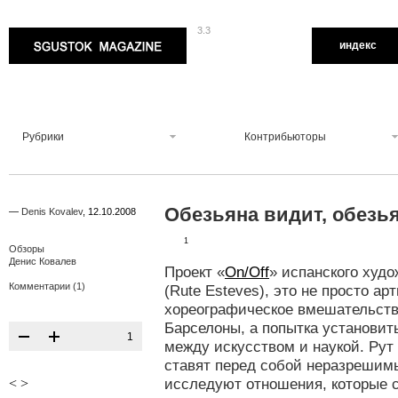
3.3
Sgustok Magazine
индекс
Рубрики
Контрибьюторы
Обезьяна видит, обезь
—
Denis Kovalev
,
12.10.2008
1
Обзоры
Денис Ковалев
Проект «
On/Off
» испанского худ
Комментарии (1)
(Rute Esteves), это не просто ар
хореографическое вмешательств
Барселоны, а попытка установит
1
между искусством и наукой. Рут 
ставят перед собой неразрешим
<
>
исследуют отношения, которые