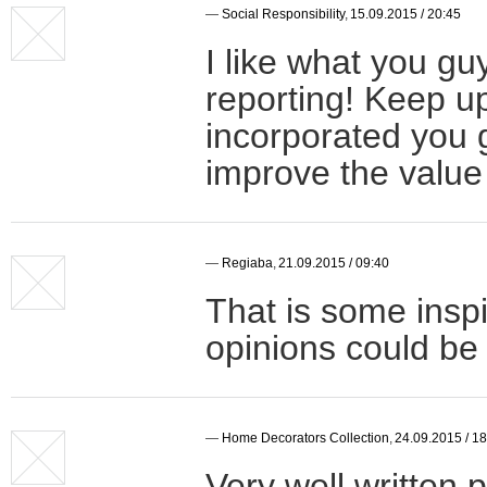
—
Social Responsibility
,
15.09.2015 / 20:45
I like what you gu
reporting! Keep u
incorporated you gu
improve the value
—
Regiaba
,
21.09.2015 / 09:40
That is some inspi
opinions could be 
—
Home Decorators Collection
,
24.09.2015 / 18
Very well written p