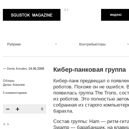
3.3
Sgustok Magazine
индекс
Рубрики
Контрибьюторы
Кибер-панковая группа
—
Denis Kovalev
,
24.06.2008
Кибер-панк предвещал о появле
Обзоры
Денис Ковалев
роботов. Похоже он не ошибся. 
появилась группа The Trons, со
5 комментариев
из роботов. Это полностью авто
собранная из старого компьютер
0
барахла.
Состав группы: Ham — ритм-гита
<
>
Swamp — барабанщик, на клавиша