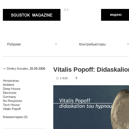
3.3
Sgustok Magazine
индекс
Рубрики
Контрибьюторы
Vitalis Popoff: Didaskal
—
Dmitry Kovalev
,
20.09.2006
1 616
0
Нетрелизы
Ambient
Deep House
Electronic
Germany
No Response
Tech House
Vitalis Popoff
Комментарии (0)