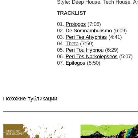
Style: Deep House, Tech House, A
TRACKLIST
01.
Prologos
(7:06)
02.
De Somnambulismo
(6:09)
03.
Peri Tes Ahypnias
(4:41)
04.
Theta
(7:50)
05.
Peri Tou Hypnou
(6:29)
06.
Peri Tes Narkolepseos
(5:07)
07.
Epilogos
(5:50)
Похожие публикации