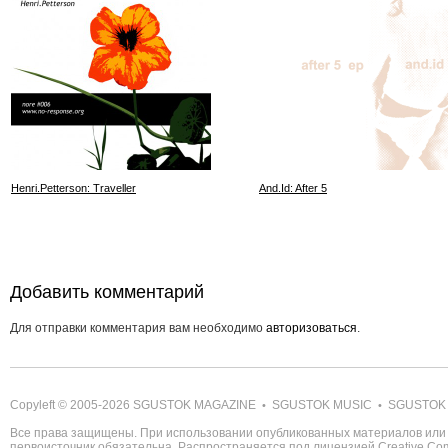
Henri.Petterson: Traveller
And.Id: After 5
Добавить комментарий
Для отправки комментария вам необходимо
авторизоваться
.
Copyleft © 2005-2026
SGUSTOK MAGAZINE
SGUSTOK MUSIC
SGUSTOK
•
•
Все права защищены. При использовании опубликованных материалов или 
первоисточник обязательна. Распространяется под лицензией
Creative C