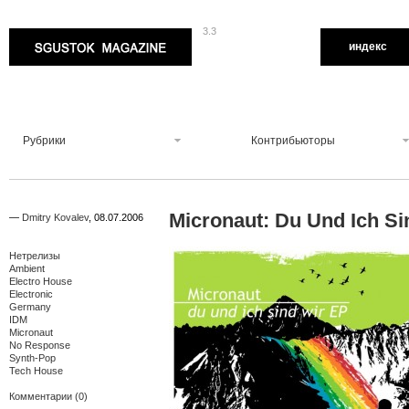
3.3
Sgustok Magazine
индекс
Рубрики
Контрибьюторы
Micronaut: Du Und Ich S
—
Dmitry Kovalev
,
08.07.2006
Нетрелизы
Ambient
Electro House
Electronic
Germany
IDM
Micronaut
No Response
Synth-Pop
Tech House
Комментарии (0)