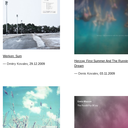
4
1
Werken: Sum
Werken: Sum
Herzog: First Summer And The Runni
Herzog: First Summer And The Runni
—
—
Dmitry Kovalev
Dmitry Kovalev
,
,
29.12.2009
29.12.2009
Dream
Dream
—
—
Denis Kovalev
Denis Kovalev
,
,
03.11.2009
03.11.2009