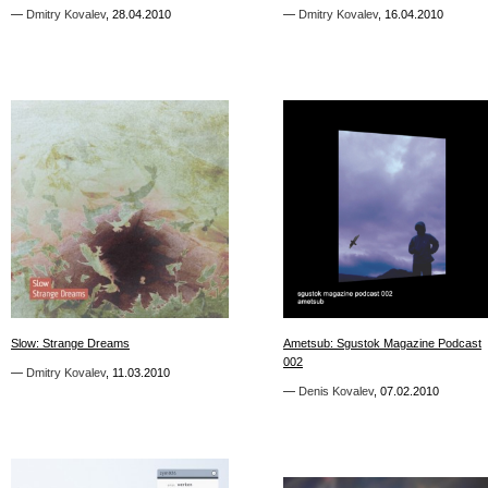
—
—
Dmitry Kovalev
Dmitry Kovalev
,
,
28.04.2010
28.04.2010
—
—
Dmitry Kovalev
Dmitry Kovalev
,
,
16.04.2010
16.04.2010
2
35
Slow: Strange Dreams
Slow: Strange Dreams
Ametsub: Sgustok Magazine Podcast
Ametsub: Sgustok Magazine Podcast
002
002
—
—
Dmitry Kovalev
Dmitry Kovalev
,
,
11.03.2010
11.03.2010
—
—
Denis Kovalev
Denis Kovalev
,
,
07.02.2010
07.02.2010