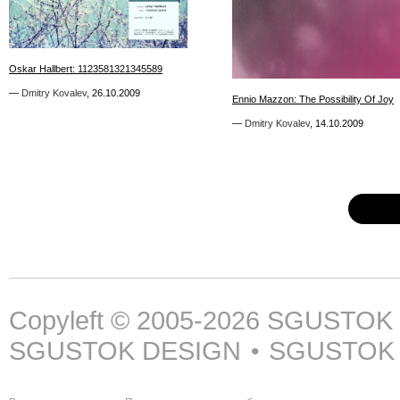
5
1
Oskar Hallbert: 1123581321345589
Oskar Hallbert: 1123581321345589
—
—
Dmitry Kovalev
Dmitry Kovalev
,
,
26.10.2009
26.10.2009
Ennio Mazzon: The Possibility Of Joy
Ennio Mazzon: The Possibility Of Joy
—
—
Dmitry Kovalev
Dmitry Kovalev
,
,
14.10.2009
14.10.2009
Copyleft © 2005-2026
SGUSTOK
SGUSTOK DESIGN
SGUSTOK
•