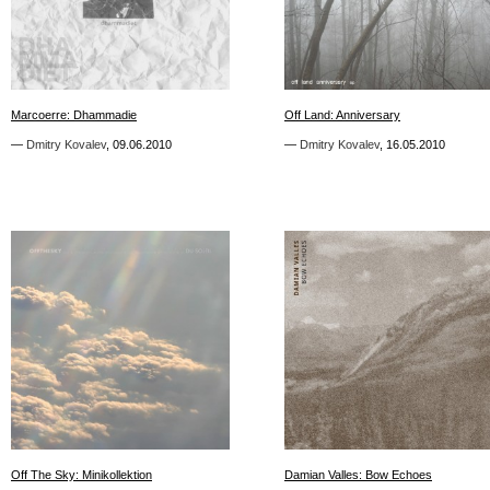
3
3
Marcoerre: Dhammadie
Marcoerre: Dhammadie
Off Land: Anniversary
Off Land: Anniversary
—
—
Dmitry Kovalev
Dmitry Kovalev
,
,
09.06.2010
09.06.2010
—
—
Dmitry Kovalev
Dmitry Kovalev
,
,
16.05.2010
16.05.2010
5
3
Off The Sky: Minikollektion
Off The Sky: Minikollektion
Damian Valles: Bow Echoes
Damian Valles: Bow Echoes