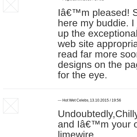
Iâ€™m pleased! Se
here my buddie. I
up the exception
web site appropri
read far more soo
designs on the pa
for the eye.
—
Hot Wet Celebs
,
13.10.2015 / 19:56
Undoubtedly,Chill
and Iâ€™m your o
limewire