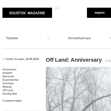
3.3
Sgustok Magazine
индекс
Рубрики
Контрибьюторы
Off Land: Anniversary
—
Dmitry Kovalev
,
16.05.2010
5
Нетрелизы
Ambient
Electronic
Experimental
Germany
Minimal
Off Land
Resting Bell
3 комментария