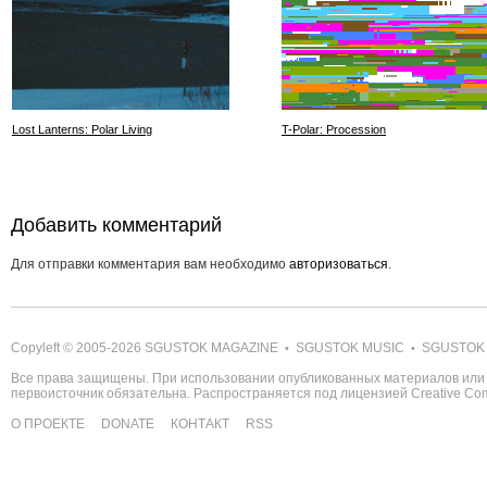
Lost Lanterns: Polar Living
T-Polar: Procession
Добавить комментарий
Для отправки комментария вам необходимо
авторизоваться
.
Copyleft © 2005-2026
SGUSTOK MAGAZINE
SGUSTOK MUSIC
SGUSTOK
•
•
Все права защищены. При использовании опубликованных материалов или 
первоисточник обязательна. Распространяется под лицензией
Creative C
О ПРОЕКТЕ
DONATE
КОНТАКТ
RSS