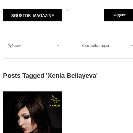
3.3
Sgustok Magazine
индекс
Рубрики
Контрибьюторы
Posts Tagged '
Xenia Beliayeva
'