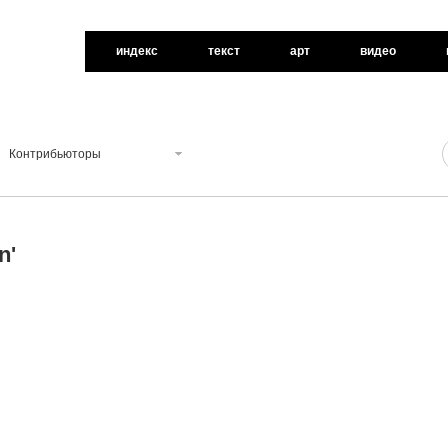
индекс
текст
арт
видео
Контрибьюторы
n
'