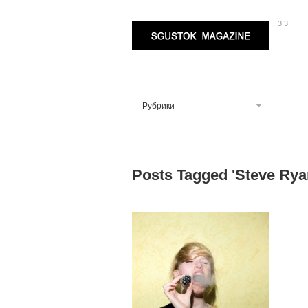
3.3
Sgustok Magazine
Рубрики
Posts Tagged '
Steve Rya