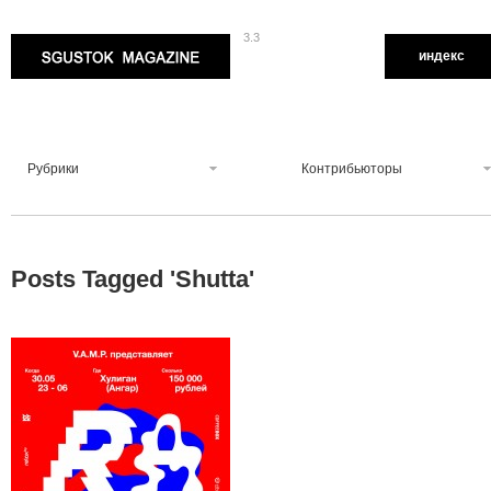
3.3
Sgustok Magazine
индекс
Рубрики
Контрибьюторы
Posts Tagged '
Shutta
'