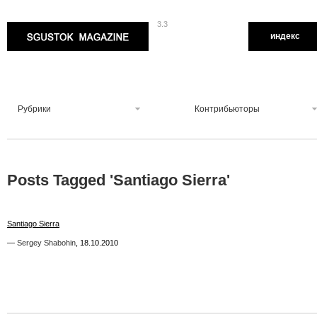
3.3
Sgustok Magazine
индекс
Рубрики
Контрибьюторы
Posts Tagged '
Santiago Sierra
'
2
Santiago Sierra
Santiago Sierra
—
—
Sergey Shabohin
Sergey Shabohin
,
,
18.10.2010
18.10.2010