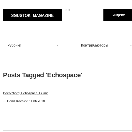
3.3
Sgustok Magazine
индекс
Рубрики
Контрибьюторы
Posts Tagged '
Echospace
'
0
DeepChord, Echospace: Liumin
DeepChord, Echospace: Liumin
—
—
Denis Kovalev
Denis Kovalev
,
,
11.06.2010
11.06.2010