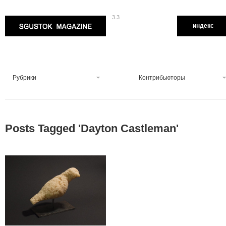
3.3
Sgustok Magazine
индекс
Рубрики
Контрибьюторы
Posts Tagged '
Dayton Castleman
'
1