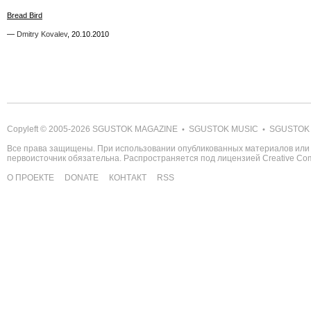
Bread Bird
Bread Bird
—
—
Dmitry Kovalev
Dmitry Kovalev
,
,
20.10.2010
20.10.2010
Copyleft © 2005-2026
SGUSTOK MAGAZINE
SGUSTOK MUSIC
SGUSTOK
•
•
Все права защищены. При использовании опубликованных материалов или 
первоисточник обязательна. Распространяется под лицензией
Creative C
О ПРОЕКТЕ
DONATE
КОНТАКТ
RSS