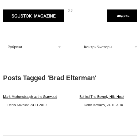
3.3
Sgustok Magazine
индекс
Рубрики
Контрибьюторы
Posts Tagged '
Brad Elterman
'
0
1
Mark Mothersbaugh at the Starwood
Mark Mothersbaugh at the Starwood
Behind The Beverly Hills Hotel
Behind The Beverly Hills Hotel
—
—
Denis Kovalev
Denis Kovalev
,
,
24.11.2010
24.11.2010
—
—
Denis Kovalev
Denis Kovalev
,
,
24.11.2010
24.11.2010