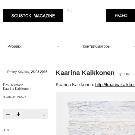
3.3
Sgustok Magazine
индекс
Рубрики
Контрибьюторы
Kaarina Kaikkonen
—
Dmitry Kovalev
,
26.08.2015
7 468
Kaarina Kaikkonen:
http://kaarinakaikk
Инсталляции
Kaarina Kaikkonen
3 комментария
1
<
>