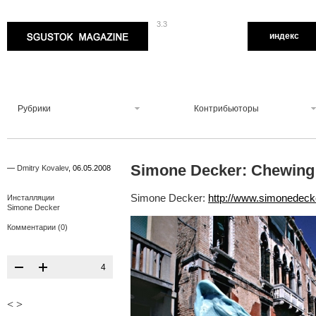
3.3
Sgustok Magazine
индекс
Рубрики
Контрибьюторы
Simone Decker: Chewing
—
Dmitry Kovalev
,
06.05.2008
Simone Decker:
http://www.simonedec
Инсталляции
Simone Decker
Комментарии (0)
4
<
>