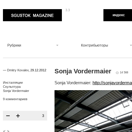
3.3
Sgustok Magazine
индекс
Рубрики
Контрибьюторы
Sonja Vordermaier
—
Dmitry Kovalev
,
29.12.2012
14 568
Sonja Vordermaier:
http://sonjavorderm
Инсталляции
Скульптура
Sonja Vordermaier
9 комментариев
3
<
>