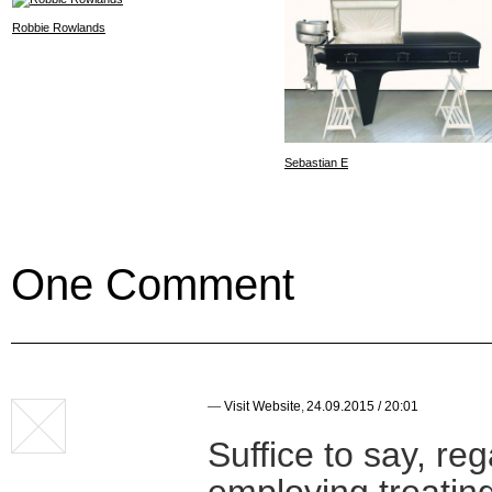
Robbie Rowlands
Sebastian E
One Comment
—
Visit Website
,
24.09.2015 / 20:01
Suffice to say, re
employing treating