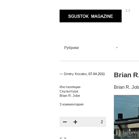
3.3
Sgustok Magazine
Рубрики
Brian R
—
Dmitry Kovalev
,
07.04.2011
Brian R. Jo
Инсталляции
Скульптура
Brian R. Jobe
3 комментария
2
<
>