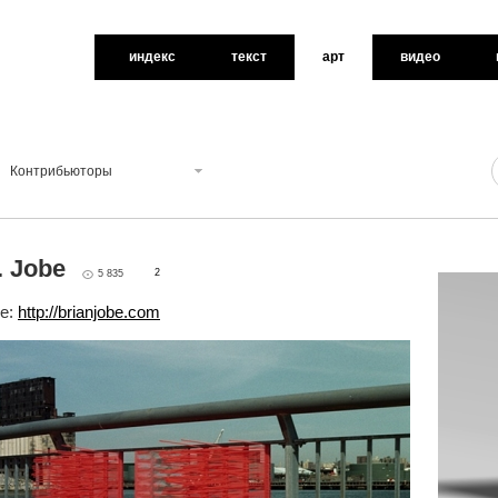
индекс
текст
арт
видео
Контрибьюторы
. Jobe
2
5 835
be:
http://brianjobe.com