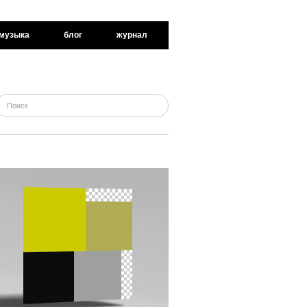
музыка
блог
журнал