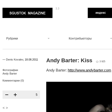
3.3
Sgustok Magazine
индекс
Рубрики
Контрибьюторы
Andy Barter: Kiss
—
Denis Kovalev
,
18.08.2011
3 925
Andy Barter:
http://www.andybarter.com
Фотографии
Andy Barter
Комментарии (0)
5
<
>