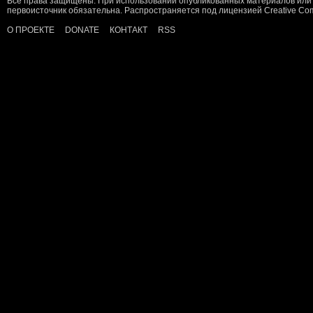
Все права защищены. При использовании опубликованных материалов или 
первоисточник обязательна. Распространяется под лицензией
Creative C
О ПРОЕКТЕ
DONATE
КОНТАКТ
RSS