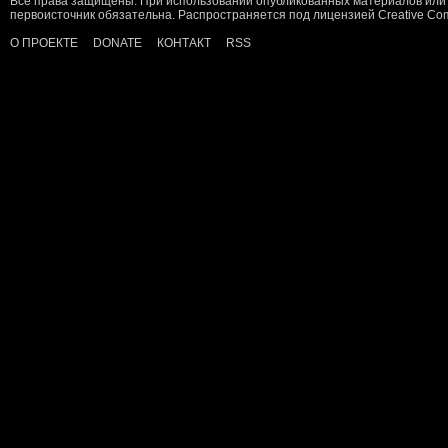
Все права защищены. При использовании опубликованных материалов или 
первоисточник обязательна. Распространяется под лицензией
Creative C
О ПРОЕКТЕ
DONATE
КОНТАКТ
RSS