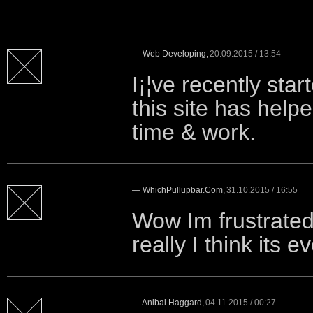
—
Web Developing
,
20.09.2015 / 13:54
I¡¦ve recently star
this site has help
time & work.
—
WhichPullupbar.com
,
31.10.2015 / 16:55
Wow Im frustrated
really I think its 
—
Anibal Haggard
,
04.11.2015 / 00:27