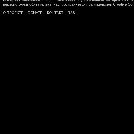
Все права защищены. При использовании опубликованных материалов или 
первоисточник обязательна. Распространяется под лицензией
Creative C
О ПРОЕКТЕ
DONATE
КОНТАКТ
RSS