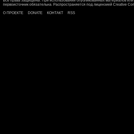
Все права защищены. При использовании опубликованных материалов или 
первоисточник обязательна. Распространяется под лицензией
Creative C
О ПРОЕКТЕ
DONATE
КОНТАКТ
RSS