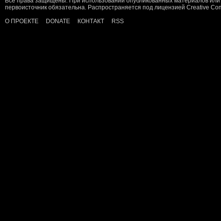
Все права защищены. При использовании опубликованных материалов или 
первоисточник обязательна. Распространяется под лицензией
Creative C
О ПРОЕКТЕ
DONATE
КОНТАКТ
RSS