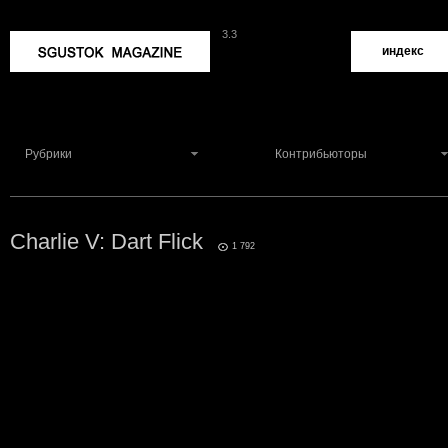
3.3
Sgustok Magazine
индекс
Рубрики
Контрибьюторы
Charlie V: Dart Flick
3
1 792