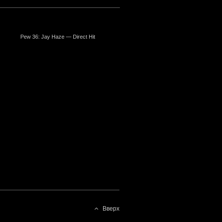
Pew 36: Jay Haze — Direct Hit
Wayne Coyne, George Salisbury
Flaming Lips —
Вверх