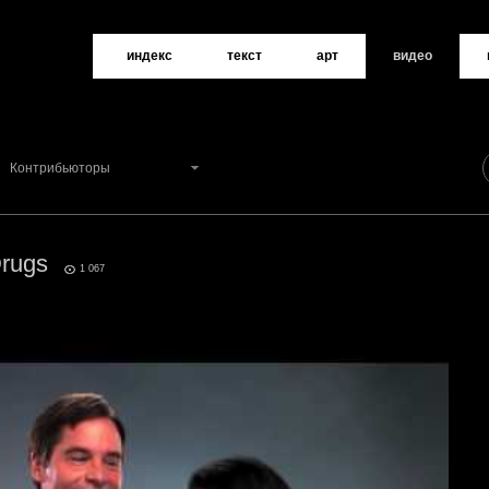
индекс
текст
арт
видео
Контрибьюторы
Drugs
0
1 067