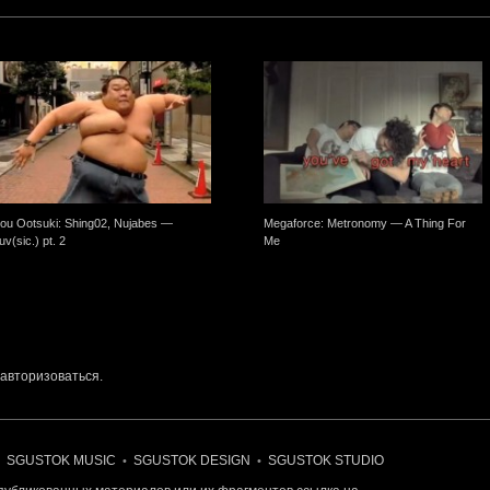
ou Ootsuki: Shing02, Nujabes —
Megaforce: Metronomy — A Thing For
uv(sic.) pt. 2
Me
авторизоваться
.
SGUSTOK MUSIC
SGUSTOK DESIGN
SGUSTOK STUDIO
•
•