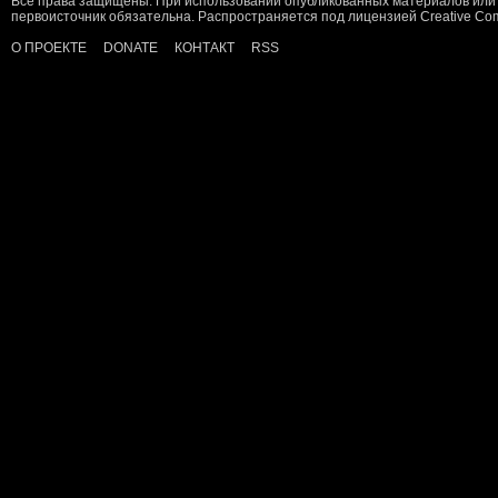
Все права защищены. При использовании опубликованных материалов или 
первоисточник обязательна. Распространяется под лицензией
Creative C
О ПРОЕКТЕ
DONATE
КОНТАКТ
RSS