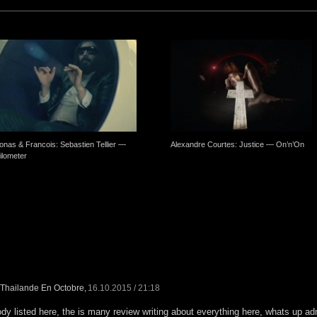
onas & Francois: Sebastien Tellier —
Alexandre Courtes: Justice — On’n’On
ilometer
Thailande En Octobre
,
16.10.2015 / 21:18
dy listed here, the is many review writing about everything here, whats up adm