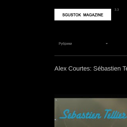
3.3
Sgustok Magazine
Рубрики
Alex Courtes: Sébastien T