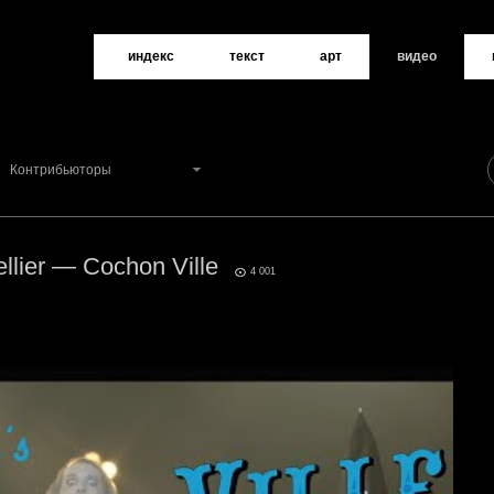
индекс
текст
арт
видео
Контрибьюторы
ellier — Cochon Ville
3
4 001