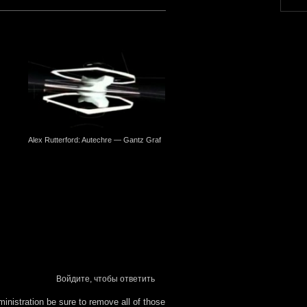
Alex Rutterford: Autechre — Gantz Graf
Alex Takacs, Joe Nankin: Baths
Lovely Bloodflow
Войдите, чтобы ответить
inistration be sure to remove all of those