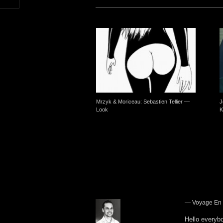
Mrzyk & Moriceau: Sebastien Tellier —
J
Look
K
One Comment
—
Voyage En 
Hello everybo