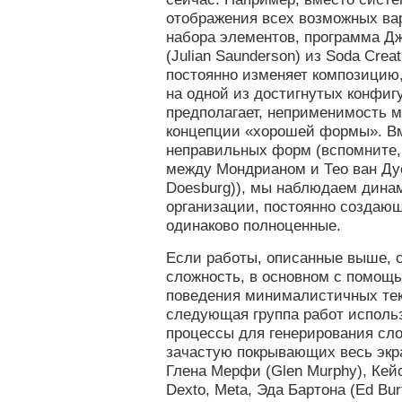
отображения всех возможных ва
набора элементов, программа Д
(Julian Saunderson) из Soda Creat
постоянно изменяет композицию,
на одной из достигнутых конфи
предполагает, неприменимость 
концепции «хорошей формы». В
неправильных форм (вспомните,
между Мондрианом и Тео ван Дус
Doesburg)), мы наблюдаем дина
организации, постоянно создаю
одинаково полноценные.
Если работы, описанные выше, 
сложность, в основном с помощ
поведения минималистичных тек
следующая группа работ исполь
процессы для генерирования сл
зачастую покрывающих весь экр
Глена Мерфи (Glen Murphy), Кей
Dexto, Meta, Эда Бартона (Ed Bur