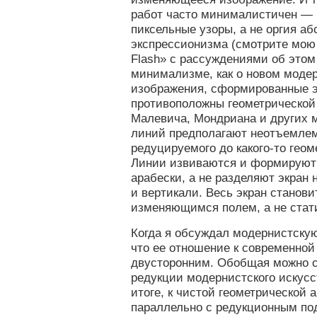
работ часто минималистичен — 
пиксельные узоры, а не оргия аб
экспрессионизма (смотрите мою 
Flash» с рассуждениями об это
минимализме, как о новом моде
изображения, сформированные 
противоположны геометрической
Малевича, Мондриана и других 
линий предполагают неотъемлем
редуцируемого до какого-то геом
Линии извиваются и формируют
арабески, а не разделяют экран 
и вертикали. Весь экран станови
изменяющимся полем, а не стат
Когда я обсуждал модернистскую
что ее отношение к современной
двусторонним. Обобщая можно ск
редукции модернистского искусс
итоге, к чистой геометрической 
параллельно с редукционным под