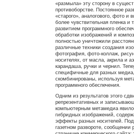
«размыла» эту сторону в суще
противоборстве. Постоянное раз
«старого», аналогового, фото и в
более чувствительная пленка и т
развитием программного обеспе
обработки изображений и компо
полностью уничтожили расстоян
различные техники создания из
фотография, фото-коллаж, рисун
носителях, от масла, акрила и а
карандаша, ручки и чернил. Тепе
специфичные для разных медиа,
скомбинированы, используя мет
программного обеспечения.
Одним из результатов этого сдв
репрезентативных и записывающ
компьютерным метамедиа явилос
гибридных изображений, содерж
эффекты разных носителей. Под
газетном развороте, сообщении 
страничке коммерческого сайта: