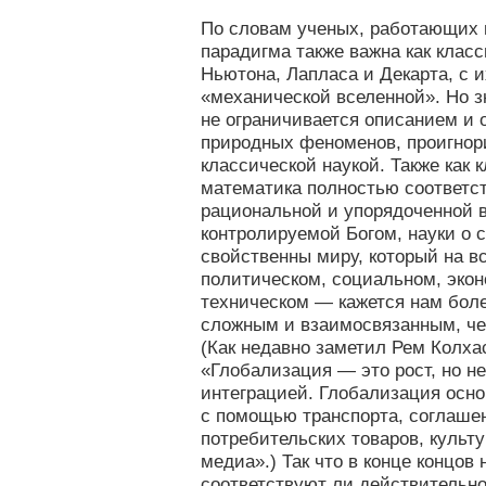
По словам ученых, работающих 
парадигма также важна как клас
Ньютона, Лапласа и Декарта, с 
«механической вселенной». Но з
не ограничивается описанием и
природных феноменов, проигно
классической наукой. Также как 
математика полностью соответс
рациональной и упорядоченной 
контролируемой Богом, науки о 
свойственны миру, который на в
политическом, социальном, эко
техническом — кажется нам бол
сложным и взаимосвязанным, че
(Как недавно заметил Рем Колха
«Глобализация — это рост, но н
интеграцией. Глобализация осн
с помощью транспорта, соглашен
потребительских товаров, культ
медиа».) Так что в конце концов 
соответствуют ли действительн