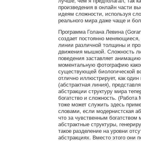
лучше, чем я предполагал, так ка
произведения в онлайн части вы
идеям сложности, используя сл
реального мира даже чаще и бол
Программа Голана Левина (Goran L
создает постоянно меняющиеся,
линии различной толщины и проз
движения мышкой. Сложность ли
поведения заставляет анимацию 
моментальную фотографию како
существующей биологической вс
отлично иллюстрирует, как один 
(абстрактная линия), представл
абстракции структуру мира тепер
богатство и сложность. (Работа 
тоже может служить здесь прим
словами, если модернистская аб
что за чувственным богатством 
абстрактные структуры, генерир
такое разделение на уровни отс
абстракциях. Вместо этого они 