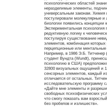
психологических областей знани
неразделимые элементы, подчи
универсальным законам. Химия 
постулировали молекулярные и 
биологии появились концепции к
Экспериментальная психология 
редуктивную логику к человечес
постулируя существование нев
элементов, комбинация которых 
перцепционные или ментальные
Например, в 1986 Э.Б. Титченер 
студент Вундта (Wundt), прине
психологию в США) предположил
32800 визуальных ощущений и 1
сенсорных элементов, каждый и
отличается от остальных. Титче
исследовательскую программу 
«Дайте мне элементы и разреши
свободных психофизических усло
что смогу показать вам взрослый 
без пробелов и излишеств».