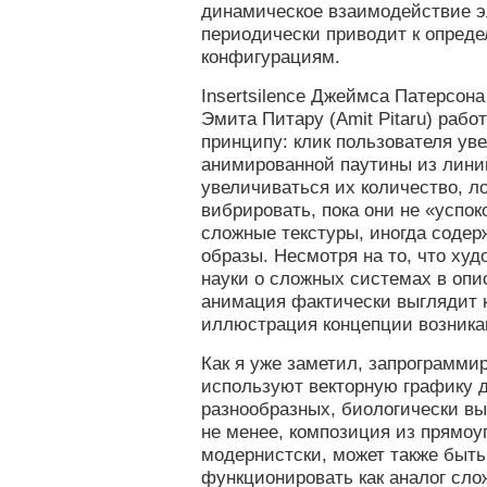
динамическое взаимодействие э
периодически приводит к опред
конфигурациям.
Insertsilence Джеймса Патерсона
Эмита Питару (Amit Pitaru) рабо
принципу: клик пользователя ув
анимированной паутины из лини
увеличиваться их количество, л
вибрировать, пока они не «успо
сложные текстуры, иногда соде
образы. Несмотря на то, что худ
науки о сложных системах в опи
анимация фактически выглядит 
иллюстрация концепции возника
Как я уже заметил, запрограмми
используют векторную графику 
разнообразных, биологически вы
не менее, композиция из прямоу
модернистски, может также быть
функционировать как аналог сло