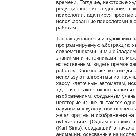
времени. Тогда же, некоторые х
редукционные исследования в э
психологии, адаптируя простые
использованные психологами в э
работам.
Так как дизайнеры и художники,
программируемую абстракцию 
современниками, и мы обладаем
знаниями и источниками, то мож
естественным, видеть прямое за
работах. Конечно же, многие ди
используют алгоритмы из научн
хаосу, клеточным автоматам, ис
т.д. Точно также, иконография их
изображениям, созданным учены
некоторые из них пытаются одно
научной и в культурной вселенны
же алгоритмы и изображения на 
публикациях. (Одним из пример
(Karl Sims), создавший в начал
анимации, основанные на иссле