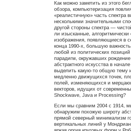
Как можно заметить из этого бег
обзора, компьютеризация повли
«реалистичную» часть спектра в
несколькими значительными спос
другой стороны спектра — чист
ли изысканные, алгоритмически
изображения, появляющиеся в с
конца 1990-х, большую важность
любой из политических позиций
парадигм, окружавших рождение
абстрактного искусства в начале
выделить какую-то общую тему и
медленно движущихся точек, пл
полей, изменяющихся и мерцаю
векторов, идущих от современны
Shockwave, Java и Processing?
Если мы сравним 2004 с 1914, м
обнаружим похожую широту абст
прямой северный минимализм г
вертикальных линий у Мондриана
яркая оргия круговых форм у Роб