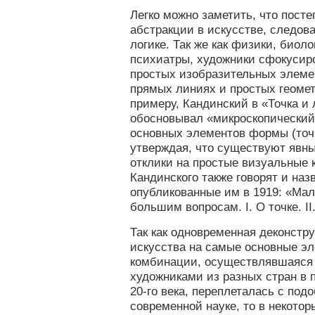
Легко можно заметить, что посте
абстракции в искусстве, следов
логике. Так же как физики, биоло
психиатры, художники сфокусир
простых изобразительных элеме
прямых линиях и простых геоме
примеру, Кандинский в «Точка и 
обосновывал «микроскопический
основных элементов формы (точк
утверждая, что существуют явн
отклики на простые визуальные 
Кандинского также говорят и наз
опубликованные им в 1919: «Мал
большим вопросам. I. О точке. II
Так как одновременная деконстр
искусства на самые основные э
комбинации, осуществлявшаяся
художниками из разных стран в 
20-го века, переплеталась с под
современной науке, то в некотор