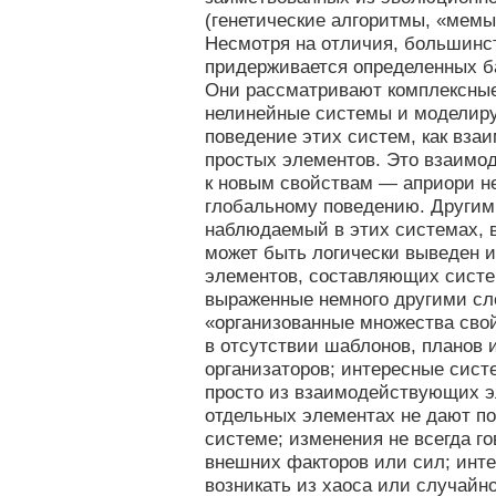
(генетические алгоритмы, «мемы
Несмотря на отличия, большинс
придерживается определенных б
Они рассматривают комплексны
нелинейные системы и моделиру
поведение этих систем, как вза
простых элементов. Это взаимо
к новым свойствам — априори н
глобальному поведению. Другим
наблюдаемый в этих системах, в
может быть логически выведен и
элементов, составляющих систем
выраженные немного другими сл
«организованные множества свой
в отсутствии шаблонов, планов 
организаторов; интересные сист
просто из взаимодействующих э
отдельных элементах не дают по
системе; изменения не всегда го
внешних факторов или сил; инт
возникать из хаоса или случайн