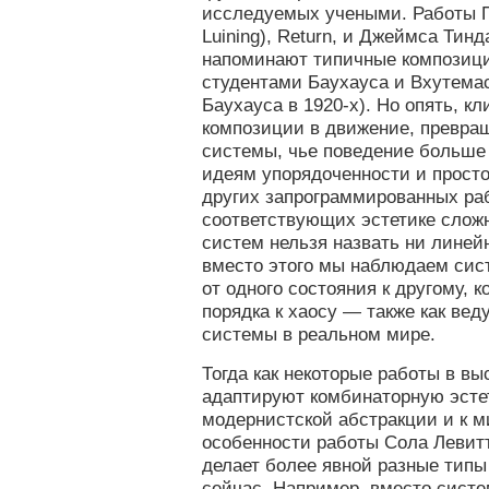
исследуемых учеными. Работы П
Luining), Return, и Джеймса Тинд
напоминают типичные композиц
студентами Баухауса и Вхутемас
Баухауса в 1920-х). Но опять, к
композиции в движение, превра
системы, чье поведение больше 
идеям упорядоченности и просто
других запрограммированных ра
соответствующих эстетике слож
систем нельзя назвать ни лине
вместо этого мы наблюдаем си
от одного состояния к другому,
порядка к хаосу — также как вед
системы в реальном мире.
Тогда как некоторые работы в вы
адаптируют комбинаторную эстет
модернистской абстракции и к м
особенности работы Сола Левитта 
делает более явной разные типы
сейчас. Например, вместо систе