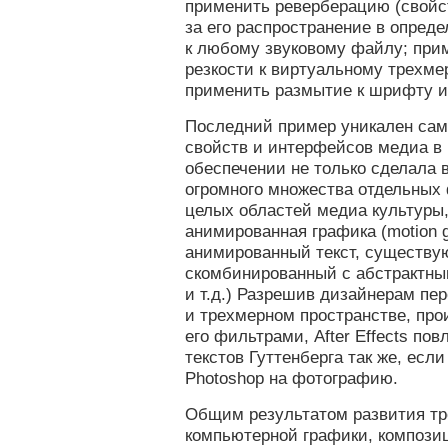
применить реверберацию (свойс
за его распространение в опред
к любому звуковому файлу; при
резкости к виртуальному трехме
применить размытие к шрифту и 
Последний пример уникален сам
свойств и интерфейсов медиа в
обеспечении не только сделала
огромного множества отдельных 
целых областей медиа культуры,
анимированная графика (motion 
анимированный текст, существу
скомбинированный с абстрактны
и т.д.) Разрешив дизайнерам п
и трехмерном пространстве, про
его фильтрами, After Effects по
текстов Гуттенберга так же, есл
Photoshop на фотографию.
Общим результатом развития т
компьютерной графики, компози