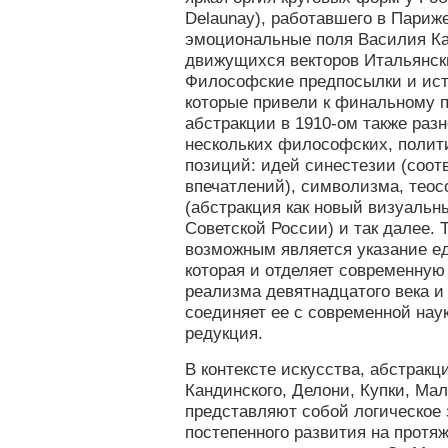
Delaunay), работавшего в Париж
эмоциональные поля Василия Ка
движущихся векторов Итальянск
Философские предпосылки и ист
которые привели к финальному 
абстракции в 1910-ом также раз
нескольких философских, полити
позиций: идей синестезии (соот
впечатлений), символизма, тео
(абстракция как новый визуальн
Советской России) и так далее. 
возможным является указание е
которая и отделяет современную
реализма девятнадцатого века и
соединяет ее с современной нау
редукция.
В контексте искусства, абстрак
Кандинского, Делони, Купки, Мал
представляют собой логическое
постепенного развития на протя