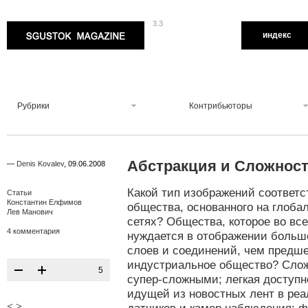
3.3
Sgustok Magazine
индекс
Рубрики
Контрибьюторы
Абстракция и Сложнос
—
Denis Kovalev
,
09.06.2008
Какой тип изображений соответс
Статьи
Константин Елфимов
общества, основанного на глоб
Лев Манович
сетях? Общества, которое во вс
4 комментария
нуждается в отображении больше
слоев и соединений, чем предш
индустриальное общество? Сло
5
супер-сложными; легкая доступ
идущей из новостных лент в реа
<
>