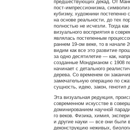
предшествующих декад. От Мане
пост-импрессионизма, символиз
кубизму, художники постепенно 
на основе реальности, до тех по
полностью не исчезли. Тогда как
визуального восприятия в совре
являлась постепенным процессо
раннем 19-ом веке, то в начале 2
видим как все это развитие прош
за одно десятилетие — как, напр
созданные Мондрианом с 1908 по
начинает с детального реалисти
дерева. Со временем он заканчи
замечательную операцию по сжа
сущность, идею, закон, генотип 
Эта визуальная редукция, прои
современном искусстве в совер
доминированием научной парадиг
го веков. Физика, химия, экспе
и другие науки — все они были 
деконструкцию неживых, биолог