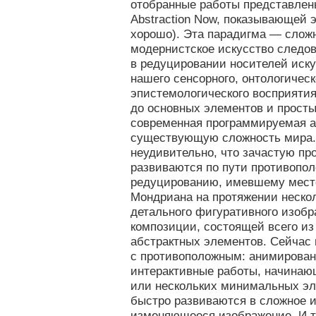
отобранные работы представлен
Abstraction Now, показывающей 
хорошо). Эта парадигма — слож
модернистское искусство следо
в редуцировании носителей иску
нашего сенсорного, онтологическ
эпистемологического восприятия
до основных элементов и простых
современная программируемая а
существующую сложность мира. 
неудивительно, что зачастую п
развиваются по пути противопо
редуцированию, имевшему место
Мондриана на протяжении неско
детального фигуративного изобр
композиции, состоящей всего из
абстрактных элементов. Сейчас
с противоположным: анимирова
интерактивные работы, начинающ
или нескольких минимальных эл
быстро развиваются в сложное и
изменяющееся изображение. И то