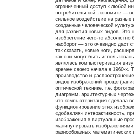
датчиков и камер наблюдения; 
ограниченный доступ к любой и
потребительской экономике — в
сильное воздействие на разные
созданные человеческой культур
для развития новых видов. Это 
изобретение чего-то абсолютно 
наоборот — это очевидно даст 
так сказать, новые ноги, расшир
как они могут быть использован
являлась компьютеризация визу
времен своего начала в 1960-х. Т
производство и распространени
видов изображений проще (запис
оптической технике, т.е. фотогр
диаграмм, архитектурных чертеже
что компьютеризация сделала 
функционирование этих изображ
«добавляя» интерактивность, п
изображения в виртуальные прос
манипулировать изображениями
разнообразных математических 