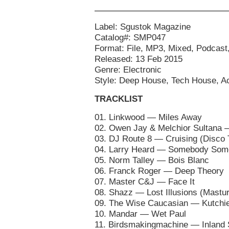
Label: Sgustok Magazine
Catalog#: SMP047
Format: File, MP3, Mixed, Podcast
Released: 13 Feb 2015
Genre: Electronic
Style: Deep House, Tech House, A
TRACKLIST
01. Linkwood — Miles Away
02. Owen Jay & Melchior Sultana 
03. DJ Route 8 — Cruising (Disco T
04. Larry Heard — Somebody So
05. Norm Talley — Bois Blanc
06. Franck Roger — Deep Theory
07. Master C&J — Face It
08. Shazz — Lost Illusions (Mastur
09. The Wise Caucasian — Kutchi
10. Mandar — Wet Paul
11. Birdsmakingmachine — Inland