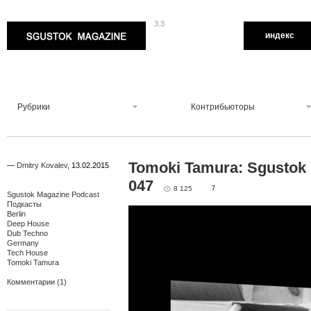
3.3
Sgustok Magazine
индекс
Рубрики
Контрибьюторы
Tomoki Tamura: Sgustok
—
Dmitry Kovalev
,
13.02.2015
047
8 125
7
Sgustok Magazine Podcast
Подкасты
Berlin
Deep House
Dub Techno
Germany
Tech House
Tomoki Tamura
Комментарии (1)