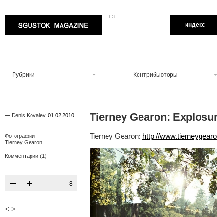
3.3
Sgustok Magazine
индекс
Рубрики
Контрибьюторы
Tierney Gearon: Explosu
—
Denis Kovalev
,
01.02.2010
Tierney Gearon:
http://www.tierneygear
Фотографии
Tierney Gearon
Комментарии (1)
8
<
>