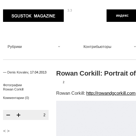
3.3
Sgustok Magazine
индекс
Рубрики
Контрибьюторы
Rowan Corkill: Portrait o
—
Denis Kovalev
,
17.04.2013
2
Фотографии
Rowan Corkill
Rowan Corkill:
http://rowandgcorkill.com
Комментарии (0)
2
<
>