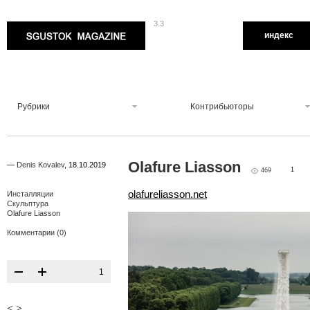
3.3
Sgustok Magazine
индекс
Рубрики
Контрибьюторы
Olafure Liasson
—
Denis Kovalev
,
18.10.2019
1
469
olafureliasson.net
Инсталляции
Скульптура
Olafure Liasson
Комментарии (0)
1
<
>