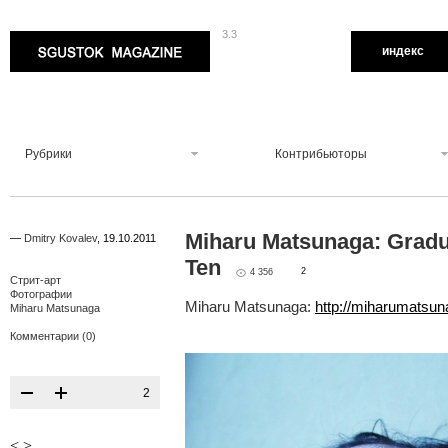
3.3
Sgustok Magazine
индекс
Рубрики
Контрибьюторы
Miharu Matsunaga: Gradu
—
Dmitry Kovalev
,
19.10.2011
Ten
2
4 356
Стрит-арт
Фотографии
Miharu Matsunaga:
http://miharumatsu
Miharu Matsunaga
Комментарии (0)
2
<
>