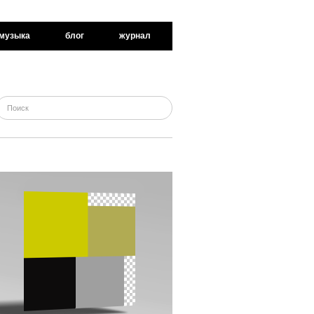
музыка
блог
журнал