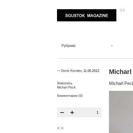
3.3
Sgustok Magazine
Рубрики
Michar
—
Denis Kovalev
,
11.05.2012
Micharl Pec
Живопись
Micharl Peck
Комментарии (0)
1
<
>