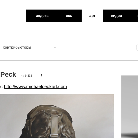
индекс
текст
арт
видео
Контрибьюторы
l Peck
1
6 434
k:
http://www.michaelpeckart.com