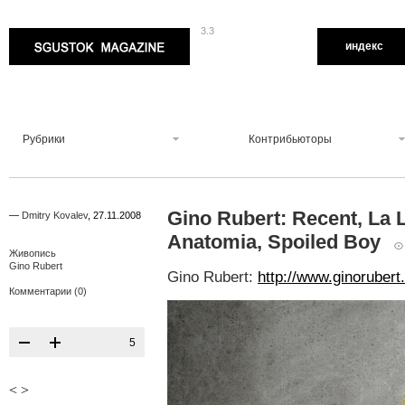
3.3
Sgustok Magazine
индекс
Рубрики
Контрибьюторы
Gino Rubert: Recent, La 
—
Dmitry Kovalev
,
27.11.2008
Anatomia, Spoiled Boy
Живопись
Gino Rubert
Gino Rubert:
http://www.ginoruber
Комментарии (0)
5
<
>