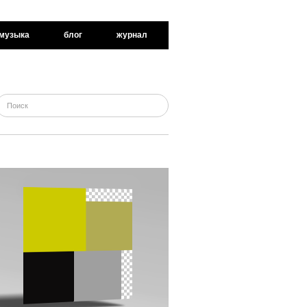
музыка
блог
журнал