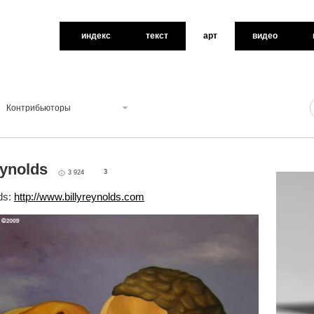
индекс
текст
арт
видео
Контрибьюторы
eynolds
3
3 924
ds:
http://www.billyreynolds.com