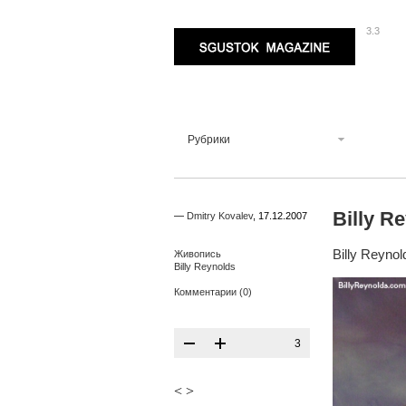
3.3
Sgustok Magazine
Рубрики
Billy R
—
Dmitry Kovalev
,
17.12.2007
Billy Reynol
Живопись
Billy Reynolds
Комментарии (0)
3
<
>