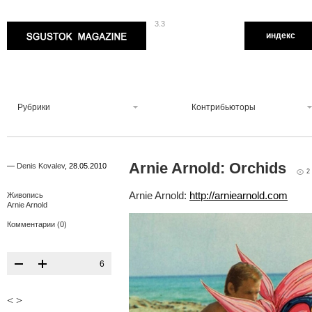
3.3
Sgustok Magazine
индекс
Рубрики
Контрибьюторы
Arnie Arnold: Orchids
—
Denis Kovalev
,
28.05.2010
2
Arnie Arnold:
http://arniearnold.com
Живопись
Arnie Arnold
Комментарии (0)
6
<
>