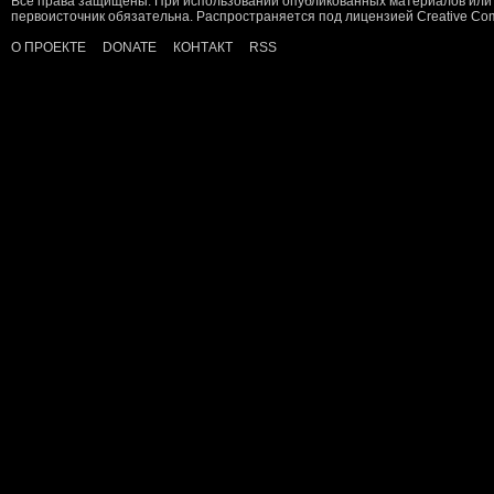
Все права защищены. При использовании опубликованных материалов или 
первоисточник обязательна. Распространяется под лицензией
Creative C
О ПРОЕКТЕ
DONATE
КОНТАКТ
RSS