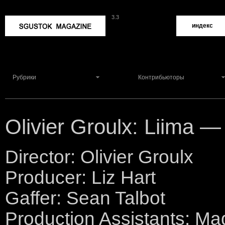
3.3
Sgustok Magazine
индекс
Рубрики
Контрибьюторы
Olivier Groulx: Liima 
Director: Olivier Groulx
Producer: Liz Hart
Gaffer: Sean Talbot
Production Assistants: M