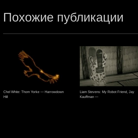
Похожие публикации
Chel White: Thom Yorke — Harrowdown
Liam Stevens: My Robot Friend, Jay
Hill
Kauffman —
One Comment