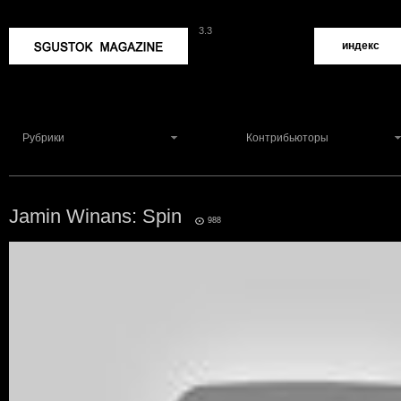
3.3
Sgustok Magazine
индекс
Рубрики
Контрибьюторы
Jamin Winans: Spin
0
988