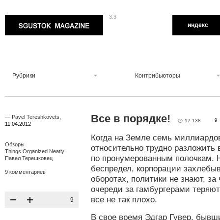
3.3
Sgustok Magazine
индекс
Рубрики
Контрибьюторы
Все в порядке!
—
Pavel Tereshkovets
,
17 138
9
11.04.2012
Когда на Земле семь миллиардо
Обзоры
относительно трудно разложить 
Things Organized Neatly
по пронумерованным полочкам. 
Павел Терешковец
беспредел, корпорации захлебы
9 комментариев
оборотах, политики не знают, за 
очереди за гамбургерами теряютс
все не так плохо.
9
В свое время Эдгар Гувер, бывш