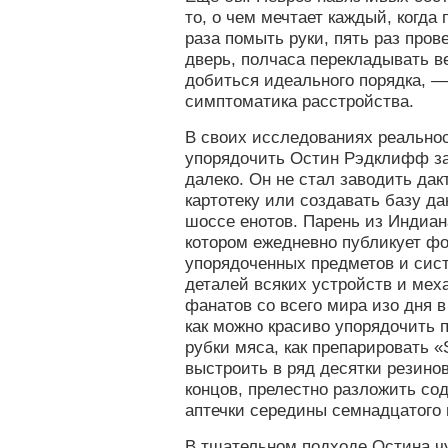
то, о чем мечтает каждый, когда 
раза помыть руки, пять раз пров
дверь, полчаса перекладывать в
добиться идеального порядка, —
симптоматика расстройства.
В своих исследованиях реальнос
упорядочить Остин Рэдклифф з
далеко. Он не стал заводить да
картотеку или создавать базу д
шоссе енотов. Парень из Индиана
котором ежедневно публикует ф
упорядоченных предметов и сис
деталей всяких устройств и мех
фанатов со всего мира изо дня 
как можно красиво упорядочить 
рубки мяса, как препарировать «S
выстроить в ряд десятки резинов
концов, прелестно разложить со
аптечки середины семнадцатого 
В тщательном подходе Остина ч