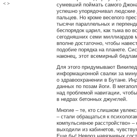
<
>
сумевший поймать самого Джон
успешно упорядочивал людские 
пальцев. Но кроме веселого пре
тысячи параллельных и перпенд
беспорядок царил, как тьма во в
сегодняшних семи миллиардов м
вполне достаточно, чтобы навест
подобие порядка на планете. Си
наконец, этот всемирный бедлам
Для этого придумывают Википед
информационной свалки за мину
о здравоохранении в Бутане. Ин
данных по позам йоги. В мегапо
над проблемой навигации, чтобы
в недрах бетонных джунглей.
Многие – те, кто слишком увлекс
– стали обращаться к психолога
компульсивное расстройство» – 
выходили из кабинетов, чувству
Еще бы! Невроз навязчивых сост