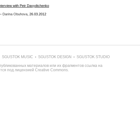
nterview with Petr Davydtchenko
nterview with Petr Davydtchenko
—
—
Darina Obuhova
Darina Obuhova
,
,
26.03.2012
26.03.2012
SGUSTOK MUSIC
SGUSTOK DESIGN
SGUSTOK STUDIO
•
•
публикованных материалов или их фрагментов ссылка на
ется под лицензией
Creative Commons
.