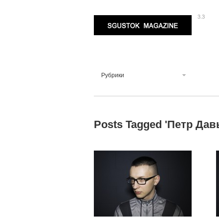
3.3
Sgustok Magazine
Рубрики
Posts Tagged '
Петр Дав
3