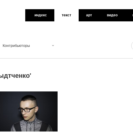
индекс
текст
арт
видео
Контрибьюторы
ыдтченко
'
0