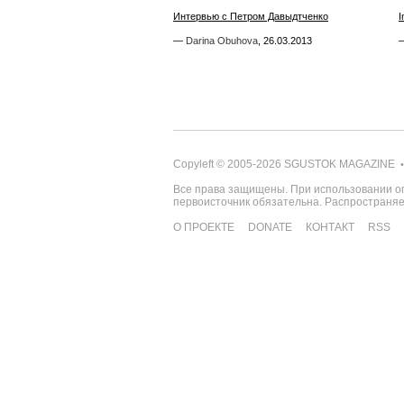
Интервью с Петром Давыдтченко
Интервью с Петром Давыдтченко
I
I
—
—
Darina Obuhova
Darina Obuhova
,
,
26.03.2013
26.03.2013
Copyleft © 2005-2026
SGUSTOK MAGAZINE
•
Все права защищены. При использовании о
первоисточник обязательна. Распространя
О ПРОЕКТЕ
DONATE
КОНТАКТ
RSS